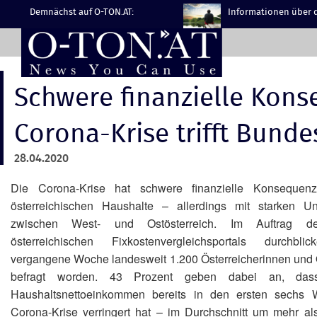
Demnächst auf O-TON.AT:
Informationen über d
Schwere finanzielle Kons
Corona-Krise trifft Bunde
28.04.2020
Die Corona-Krise hat schwere finanzielle Konsequen
österreichischen Haushalte – allerdings mit starken Un
zwischen West- und Ostösterreich. Im Auftrag d
österreichischen Fixkostenvergleichsportals durchblic
vergangene Woche landesweit 1.200 Österreicherinnen und 
befragt worden. 43 Prozent geben dabei an, das
Haushaltsnettoeinkommen bereits in den ersten sechs
Corona-Krise verringert hat – im Durchschnitt um mehr als