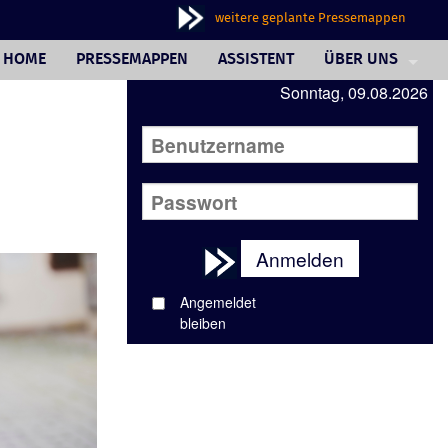
weitere geplante Pressemappen
HOME
PRESSEMAPPEN
ASSISTENT
ÜBER UNS
Sonntag, 09.08.2026
PHILOSOPHIE
FAQ
JOURNALISTINNE
AUSSENDERINNE
Anmelden
WUNSCHBOX
Angemeldet
REFERENZEN
bleiben
IMPRESSUM/AGB