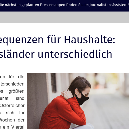
ie nächsten geplanten Pressemappen finden Sie im Journalisten-Assistent!
equenzen für Haushalte:
sländer unterschiedlich
zen für die
terschieden
es größten
ker.at sind
Österreicher
s sich ihr
 Wochen der
 ein Viertel