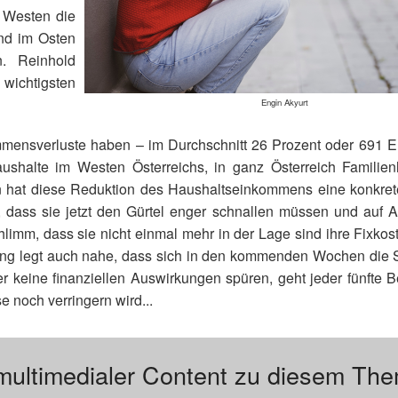
 Westen die
ind im Osten
n. Reinhold
wichtigsten
Engin Akyurt
mmensverluste haben – im Durchschnitt 26 Prozent oder 691 E
ushalte im Westen Österreichs, in ganz Österreich Familien
nen hat diese Reduktion des Haushaltseinkommens eine konkre
 dass sie jetzt den Gürtel enger schnallen müssen und auf 
hlimm, dass sie nicht einmal mehr in der Lage sind ihre Fixkos
ng legt auch nahe, dass sich in den kommenden Wochen die S
er keine finanziellen Auswirkungen spüren, geht jeder fünfte 
 noch verringern wird...
multimedialer Content zu diesem Th