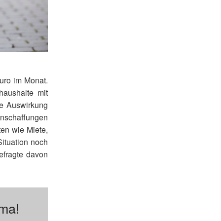
uro im Monat.
haushalte mit
te Auswirkung
Anschaffungen
ten wie Miete,
ituation noch
Befragte davon
ema!