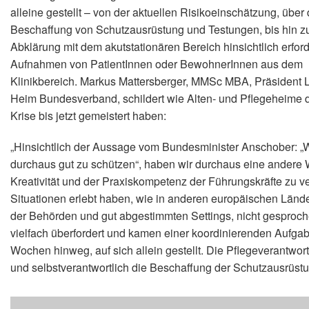
alleine gestellt – von der aktuellen Risikoeinschätzung, über 
Beschaffung von Schutzausrüstung und Testungen, bis hin z
Abklärung mit dem akutstationären Bereich hinsichtlich erford
Aufnahmen von PatientInnen oder BewohnerInnen aus dem
Klinikbereich. Markus Mattersberger, MMSc MBA, Präsident 
Heim Bundesverband, schildert wie Alten- und Pflegeheime 
Krise bis jetzt gemeistert haben:
„Hinsichtlich der Aussage vom Bundesminister Anschober: „W
durchaus gut zu schützen“, haben wir durchaus eine ander
Kreativität und der Praxiskompetenz der Führungskräfte zu ve
Situationen erlebt haben, wie in anderen europäischen Län
der Behörden und gut abgestimmten Settings, nicht gesproc
vielfach überfordert und kamen einer koordinierenden Aufgab
Wochen hinweg, auf sich allein gestellt. Die Pflegeverantwor
und selbstverantwortlich die Beschaffung der Schutzausrüstu