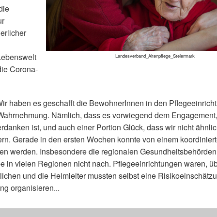
die
ur
erlicher
Lebenswelt
Landesverband_Altenpflege_Steiermark
die Corona-
ir haben es geschafft die BewohnerInnen in den Pflegeeinrich
e Wahrnehmung. Nämlich, dass es vorwiegend dem Engagement,
rdanken ist, und auch einer Portion Glück, dass wir nicht ähnli
dern. Gerade in den ersten Wochen konnte von einem koordinie
hen werden. Insbesondere die regionalen Gesundheitsbehörden
e in vielen Regionen nicht nach. Pflegeeinrichtungen waren, üb
tlichen und die Heimleiter mussten selbst eine Risikoeinschätzu
ng organisieren...