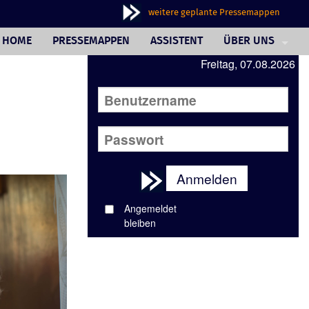
weitere geplante Pressemappen
HOME
PRESSEMAPPEN
ASSISTENT
ÜBER UNS
Freitag, 07.08.2026
PHILOSOPHIE
FAQ
JOURNALISTINNE
AUSSENDERINNE
Anmelden
WUNSCHBOX
Angemeldet
REFERENZEN
bleiben
IMPRESSUM/AGB