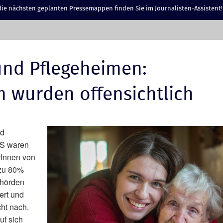
ie nächsten geplanten Pressemappen finden Sie im Journalisten-Assistent!
 und Pflegeheimen:
 wurden offensichtlich
nd
ES waren
rInnen von
 zu 80%
ehörden
ert und
ht nach.
uf sich