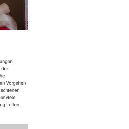
tungen
 der
che
rten Vorgehen
 schienen
er viele
ng treffen