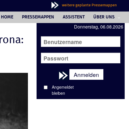
weitere geplante Pressemappen
HOME
PRESSEMAPPEN
ASSISTENT
ÜBER UNS
Donnerstag, 06.08.2026
PHILOSOPHIE
rona:
FAQ
JOURNALISTINNE
AUSSENDERINNE
Anmelden
WUNSCHBOX
Angemeldet
REFERENZEN
bleiben
IMPRESSUM/AGB