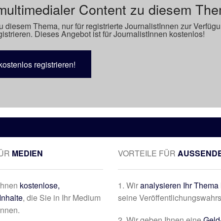
multimedialer Content zu diesem Th
u diesem Thema, nur für registrierte JournalistInnen zur Verfüg
istrieren. Dieses Angebot ist für JournalistInnen kostenlos!
kostenlos registrieren!
FÜR
MEDIEN
VORTEILE FÜR
AUSSEND
 Ihnen
kostenlose,
1. Wir
analysieren Ihr Thema 
Inhalte
, die Sie in Ihr Medium
seine Veröffentlichungswahrs
önnen.
2. Wir geben Ihnen eine
Geld