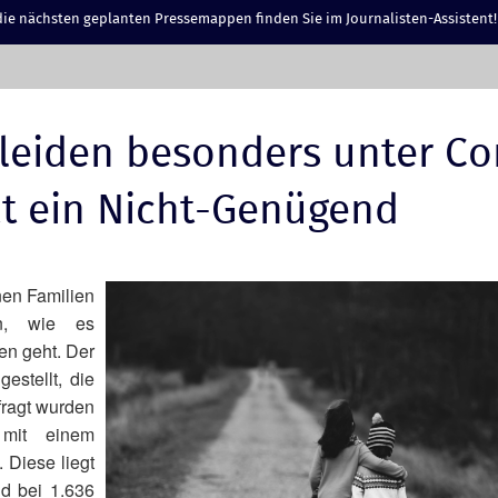
ie nächsten geplanten Pressemappen finden Sie im Journalisten-Assistent!
leiden besonders unter Co
t ein Nicht-Genügend
nen Familien
en, wie es
en geht. Der
stellt, die
efragt wurden
e mit einem
Diese liegt
d bei 1.636