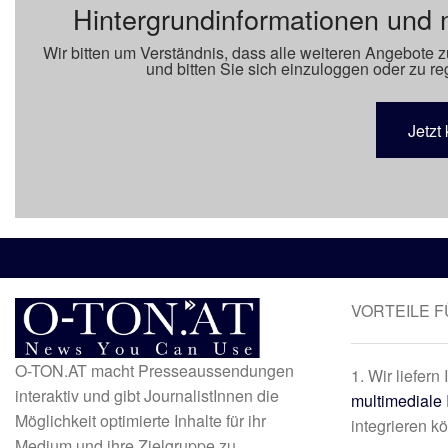
Hintergrundinformationen und 
Wir bitten um Verständnis, dass alle weiteren Angebote z
und bitten Sie sich einzuloggen oder zu reg
Jetzt 
VORTEILE 
O-TON.AT macht Presseaussendungen
1. Wir liefern
interaktiv und gibt JournalistInnen die
multimediale 
Möglichkeit optimierte Inhalte für ihr
integrieren k
Medium und ihre Zielgruppe zu