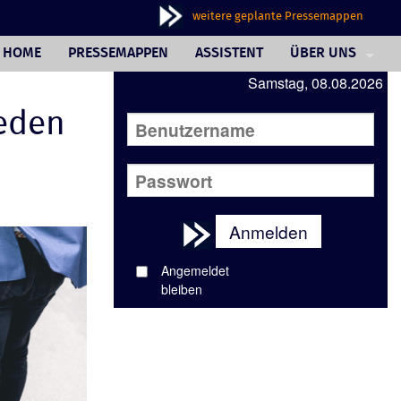
weitere geplante Pressemappen
HOME
PRESSEMAPPEN
ASSISTENT
ÜBER UNS
Samstag, 08.08.2026
PHILOSOPHIE
ieden
FAQ
JOURNALISTINNE
AUSSENDERINNE
Anmelden
WUNSCHBOX
Angemeldet
REFERENZEN
bleiben
IMPRESSUM/AGB