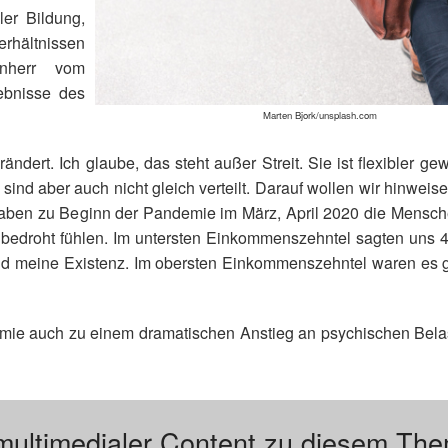
er Bildung,
erhältnissen
önherr vom
ebnisse des
Marten Bjork/unsplash.com
ändert. Ich glaube, das steht außer Streit. Sie ist flexibler gew
ind aber auch nicht gleich verteilt. Darauf wollen wir hinweis
haben zu Beginn der Pandemie im März, April 2020 die Mensche
ch bedroht fühlen. Im untersten Einkommenszehntel sagten uns 
nd meine Existenz. Im obersten Einkommenszehntel waren es 
ndemie auch zu einem dramatischen Anstieg an psychischen Bela
multimedialer Content zu diesem Th