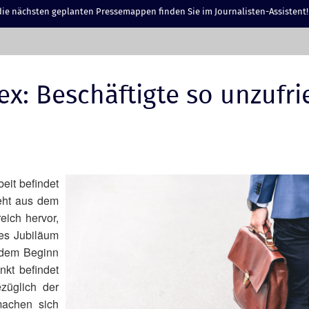
ie nächsten geplanten Pressemappen finden Sie im Journalisten-Assistent!
ex: Beschäftigte so unzufr
beit befindet
geht aus dem
eich hervor,
es Jubiläum
t dem Beginn
kt befindet
züglich der
machen sich