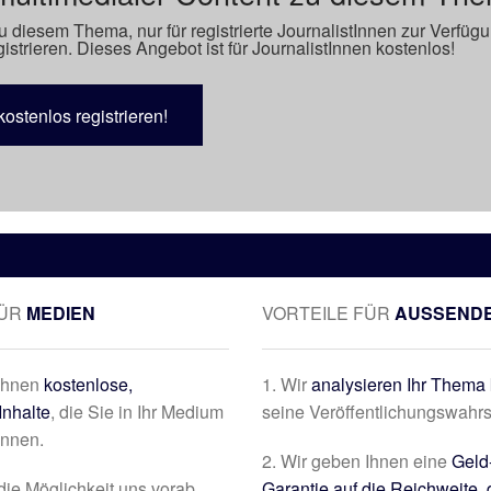
u diesem Thema, nur für registrierte JournalistInnen zur Verfüg
istrieren. Dieses Angebot ist für JournalistInnen kostenlos!
kostenlos registrieren!
FÜR
MEDIEN
VORTEILE FÜR
AUSSEND
 Ihnen
kostenlose,
1. Wir
analysieren Ihr Thema 
Inhalte
, die Sie in Ihr Medium
seine Veröffentlichungswahrs
önnen.
2. Wir geben Ihnen eine
Geld
die Möglichkeit uns vorab
Garantie auf die Reichweite, 