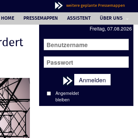
weitere geplante Pressemappen
HOME
PRESSEMAPPEN
ASSISTENT
ÜBER UNS
Freitag, 07.08.2026
PHILOSOPHIE
rdert
FAQ
JOURNALISTINNE
AUSSENDERINNE
Anmelden
WUNSCHBOX
Angemeldet
REFERENZEN
bleiben
IMPRESSUM/AGB