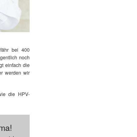
efähr bei 400
gentlich noch
t einfach die
er werden wir
wie die HPV-
ema!