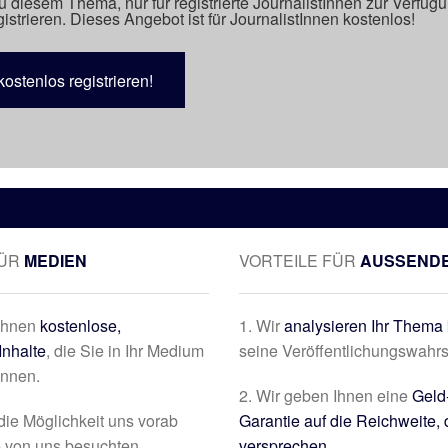
u diesem Thema, nur für registrierte JournalistInnen zur Verfüg
istrieren. Dieses Angebot ist für JournalistInnen kostenlos!
kostenlos registrieren!
FÜR
MEDIEN
VORTEILE FÜR
AUSSEND
 Ihnen
kostenlose,
1. Wir
analysieren Ihr Thema 
Inhalte
, die Sie in Ihr Medium
seine Veröffentlichungswahrs
önnen.
2. Wir geben Ihnen eine
Geld
die Möglichkeit uns vorab
Garantie auf die Reichweite, 
e von uns besuchten
versprechen.