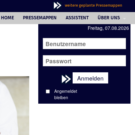
weitere geplante Pressemappen
HOME
PRESSEMAPPEN
ASSISTENT
ÜBER UNS
Freitag, 07.08.2026
PHILOSOPHIE
FAQ
JOURNALISTINNE
AUSSENDERINNE
Anmelden
WUNSCHBOX
Angemeldet
REFERENZEN
bleiben
IMPRESSUM/AGB