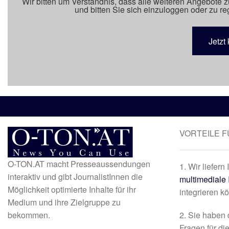
Wir bitten um Verständnis, dass alle weiteren Angebote z
und bitten Sie sich einzuloggen oder zu reg
Jetzt 
VORTEILE 
O-TON.AT macht Presseaussendungen
1. Wir liefern
interaktiv und gibt JournalistInnen die
multimediale 
Möglichkeit optimierte Inhalte für ihr
integrieren k
Medium und ihre Zielgruppe zu
bekommen.
2. Sie haben 
Fragen für di