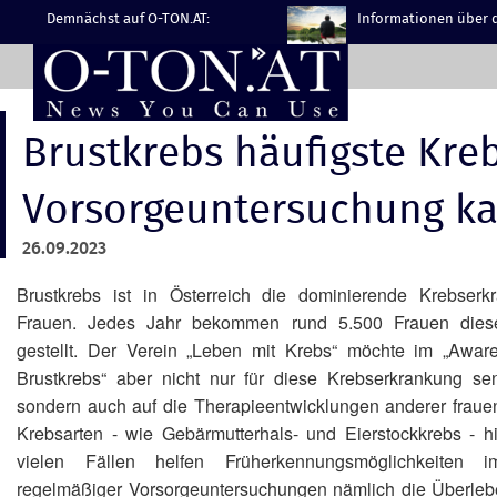
Demnächst auf O-TON.AT:
Informationen über d
Brustkrebs häufigste Kre
Vorsorgeuntersuchung ka
26.09.2023
Brustkrebs ist in Österreich die dominierende Krebserk
Frauen. Jedes Jahr bekommen rund 5.500 Frauen dies
gestellt. Der Verein „Leben mit Krebs“ möchte im „Awar
Brustkrebs“ aber nicht nur für diese Krebserkrankung sens
sondern auch auf die Therapieentwicklungen anderer fraue
Krebsarten - wie Gebärmutterhals- und Eierstockkrebs - h
vielen Fällen helfen Früherkennungsmöglichkeiten
regelmäßiger Vorsorgeuntersuchungen nämlich die Überle