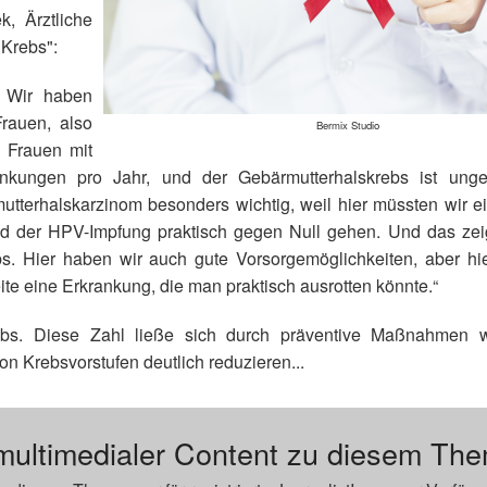
k, Ärztliche
 Krebs":
. Wir haben
rauen, also
Bermix Studio
i Frauen mit
ankungen pro Jahr, und der Gebärmutterhalskrebs ist ung
terhalskarzinom besonders wichtig, weil hier müssten wir ei
 und der HPV-Impfung praktisch gegen Null gehen. Und das zeig
s. Hier haben wir auch gute Vorsorgemöglichkeiten, aber hi
e eine Erkrankung, die man praktisch ausrotten könnte.“
rebs. Diese Zahl ließe sich durch präventive Maßnahmen 
n Krebsvorstufen deutlich reduzieren...
multimedialer Content zu diesem Th