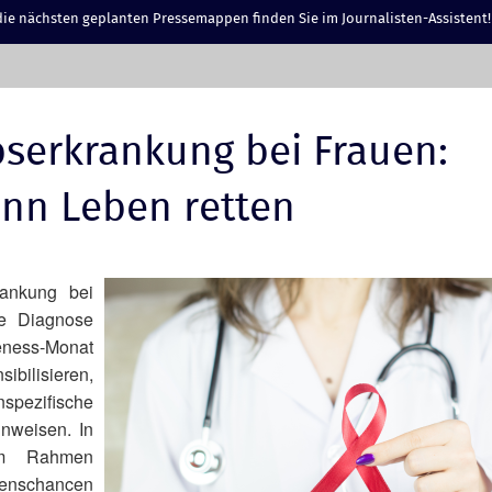
ie nächsten geplanten Pressemappen finden Sie im Journalisten-Assistent!
bserkrankung bei Frauen:
nn Leben retten
rankung bei
e Diagnose
eness-Monat
ibilisieren,
nspezifische
inweisen. In
 im Rahmen
benschancen