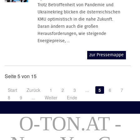
Trotz Betroffenheit von Pandemie und
Ukrainekrieg blicken die österreichischen
KMU optimistisch in die nahe Zukunft.
Daran ändern auch die großen
Herausforderungen, wie steigende
Energiepreise, ...
zur Pressemappe
Seite 5 von 15
Start
Zurück
1
2
3
...
5
6
7
8
9
...
Weiter
Ende
O-TON.AT -